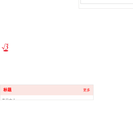
干）
根号三控股股份有限公司成立于2006年4月，是一家以
市场推广为核心,以自主知识产权产品为主导的新型文
。
具企业
标题
更多
产品中心
关于我们
新闻中心
联系我们